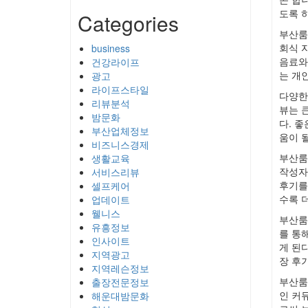
도록 
Categories
부산룸
회식 
business
음료와
건강라이프
는 개
광고
라이프스타일
다양한
리뷰분석
뷰는 
밤문화
다. 
부산업체정보
움이 
비즈니스경제
부산룸
생활교육
작성자
서비스리뷰
후기를
셀프케어
수록 
업데이트
웰니스
부산룸
유흥정보
를 통
인사이트
게 된
지역광고
장 후
지역레슨정보
부산룸
출장전문정보
인 커
해운대밤문화