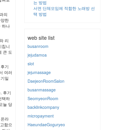
는 방법
서면 단체모임에 적합한 노래방 선
택 방법
들과의
다양한
 하나
web site list
와 리
미칩니
busanroom
 큰 도
jejudamoa
slot
 후기
서 여러
jejumassage
후기일
DaejeonRoomSalon
busanmassage
. 후기
선택하
SeomyeonRoom
오늘 당
backlinkcompany
micropayment
 온라
참고함으
HaeundaeGoguryeo