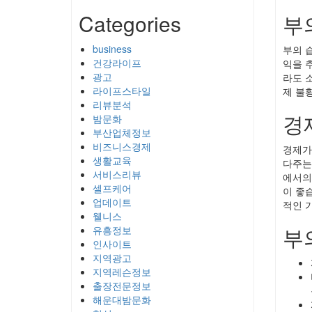
Categories
부
business
부의 
건강라이프
익을 
광고
라도 
라이프스타일
제 불
리뷰분석
경
밤문화
부산업체정보
비즈니스경제
경제가
생활교육
다주는
서비스리뷰
에서의
셀프케어
이 좋
업데이트
적인 
웰니스
부
유흥정보
인사이트
지역광고
지역레슨정보
출장전문정보
해운대밤문화