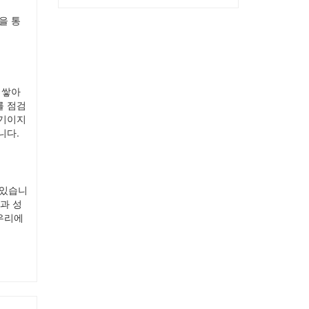
을 통
 쌓아
를 점검
시기이지
니다.
 있습니
과 성
우리에