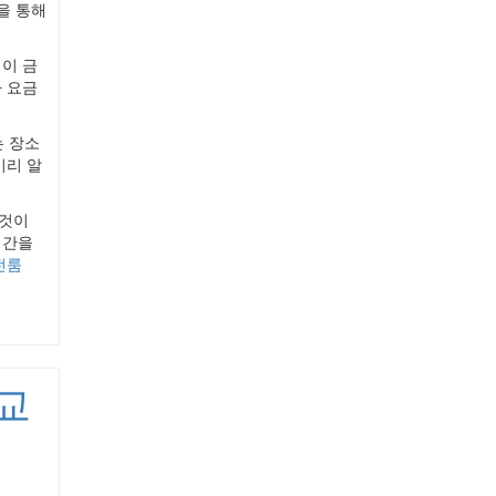
을 통해
이 금
 요금
 장소
미리 알
 것이
시간을
전룸
교