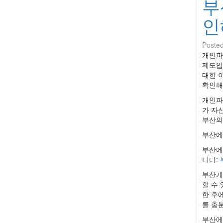
부
인
Poste
개인파
제도입
대한 
확인해
개인파
가 자
부산의
부산에
부산에
니다:
부산개
할 수
한 후
를 충
부산에