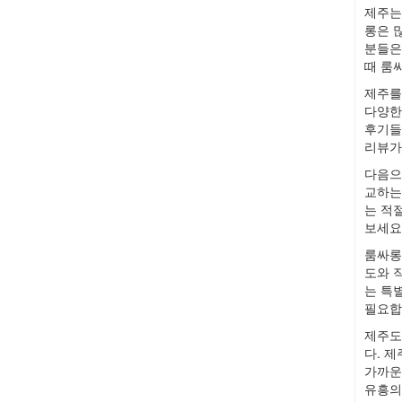
제주는
롱은 
분들은
때 룸
제주를
다양한
후기들
리뷰가
다음으
교하는
는 적
보세요
룸싸롱
도와 
는 특
필요합
제주도
다. 
가까운
유흥의