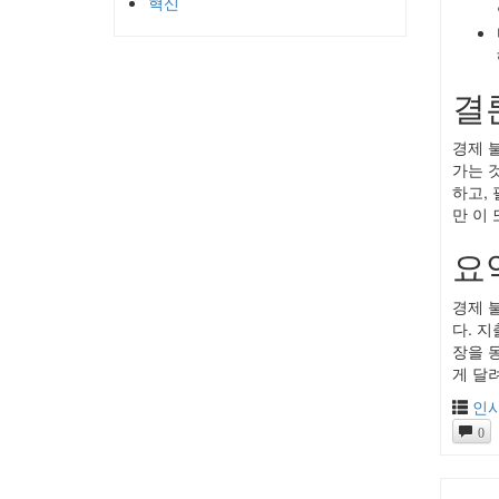
혁신
결
경제 
가는 
하고,
만 이
요
경제 
다. 
장을 
게 달
인
0