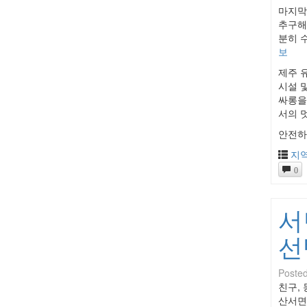
마지막
추구해
분히 
보
제주 
시설 
싸롱을
서의 
안전하
지
0
서
선
Poste
친구,
산서면