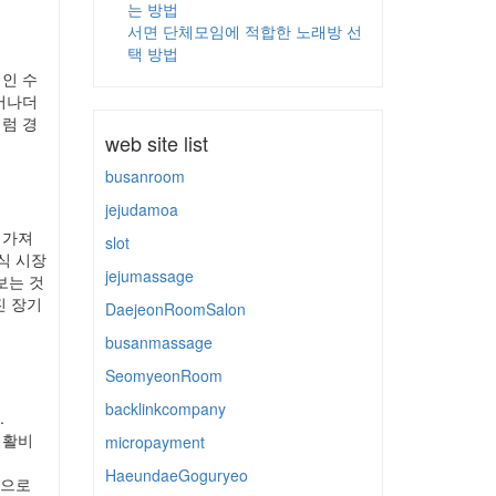
는 방법
서면 단체모임에 적합한 노래방 선
택 방법
인 수
어나더
럼 경
web site list
busanroom
jejudamoa
 가져
slot
식 시장
jejumassage
보는 것
진 장기
DaejeonRoomSalon
busanmassage
SeomyeonRoom
backlinkcompany
.
생활비
micropayment
HaeundaeGoguryeo
적으로