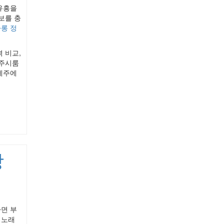
유흥을
보를 충
롱 정
 비교,
제주시룸
제주에
방
면 부
 노래