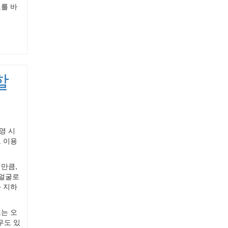
를 바
할
영 시
 이용
만큼,
 얼굴로
 지하
는 오
우도 있