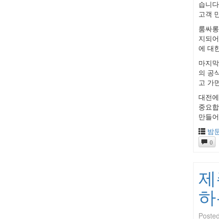
습니다
고객 
룸싸롱
지되어
에 대
마지막
의 공
고 가
대전에
중요합
만들어
밤
0
제
하
Poste