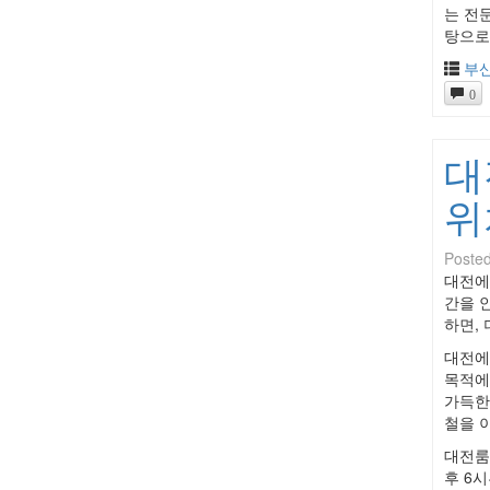
는 전
탕으로
부
0
대
위
Poste
대전에
간을 
하면,
대전에
목적에
가득한
철을 
대전룸
후 6