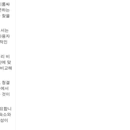
시룸싸
문하는
 찾을
에서는
사용자
정적인
리 비
산에 맞
 비교해
 청결
롱에서
 것이
중요합니
 숙소와
근성이