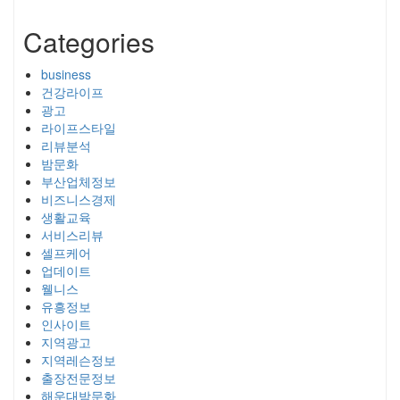
Categories
business
건강라이프
광고
라이프스타일
리뷰분석
밤문화
부산업체정보
비즈니스경제
생활교육
서비스리뷰
셀프케어
업데이트
웰니스
유흥정보
인사이트
지역광고
지역레슨정보
출장전문정보
해운대밤문화