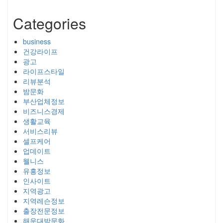
Categories
business
건강라이프
광고
라이프스타일
리뷰분석
밤문화
부산업체정보
비즈니스경제
생활교육
서비스리뷰
셀프케어
업데이트
웰니스
유흥정보
인사이트
지역광고
지역레슨정보
출장전문정보
해운대밤문화