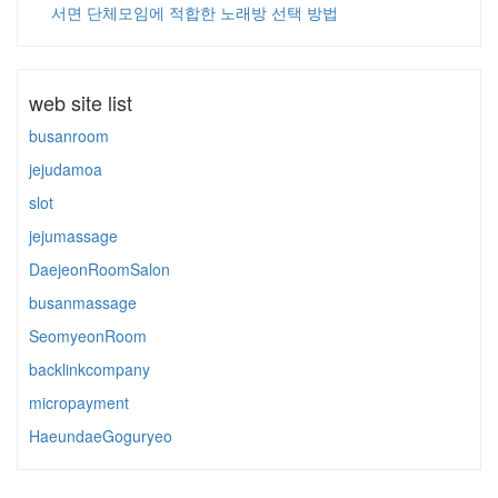
서면 단체모임에 적합한 노래방 선택 방법
web site list
busanroom
jejudamoa
slot
jejumassage
DaejeonRoomSalon
busanmassage
SeomyeonRoom
backlinkcompany
micropayment
HaeundaeGoguryeo